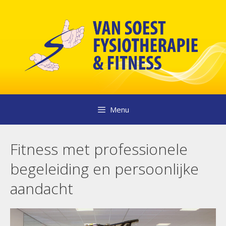
Ga
naar
de
inhoud
Menu
Fitness met professionele
begeleiding en persoonlijke
aandacht