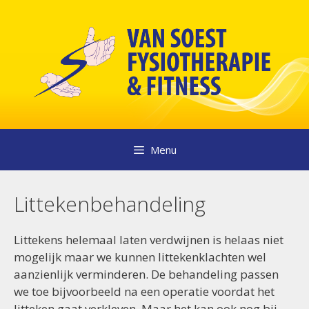
Ga
naar
de
inhoud
Menu
Littekenbehandeling
Littekens helemaal laten verdwijnen is helaas niet
mogelijk maar we kunnen littekenklachten wel
aanzienlijk verminderen. De behandeling passen
we toe bijvoorbeeld na een operatie voordat het
litteken gaat verkleven. Maar het kan ook nog bij