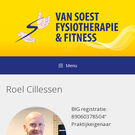
Ga
naar
de
inhoud
Menu
Roel Cillessen
BIG registratie:
89060378504“
Praktijkeigenaar