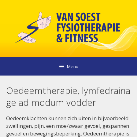
Ga
naar
de
inhoud
Menu
Oedeemtherapie, lymfedraina
ge ad modum vodder
Oedeemklachten kunnen zich uiten in bijvoorbeeld
zwellingen, pijn, een moe/zwaar gevoel, gespannen
gevoel en bewegingsbeperking. Oedeemtherapie is